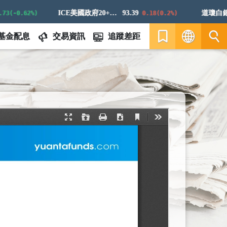
ICE美國政府20+年期債券指數
93.39
道瓊白銀E
(-0.62%)
0.18(0.2%)
基金配息
交易資訊
追蹤差距
繁
EN