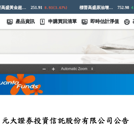
標普高盛黃金超額回報指數
251.91
標普高盛原油增強超額回報指數
752.98
8.93(3.67%)
4.73
產品資訊
申購買回清單
即時估計淨值