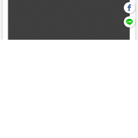
回上一頁
【元大投信獨立經營管理】本基金經金管會核准或同意生效，惟
不表示絕無風險。本公司以往之經理績效， 不保證本基金之最低