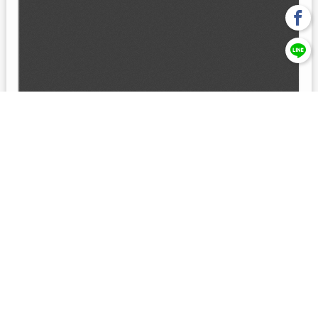
回上一頁
【元大投信獨立經營管理】本基金經金管會核准或同意生效，惟
不表示絕無風險。本公司以往之經理績效， 不保證本基金之最低