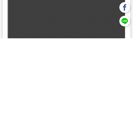
回上一頁
【元大投信獨立經營管理】本基金經金管會核准或同意生效，惟
不表示絕無風險。本公司以往之經理績效， 不保證本基金之最低