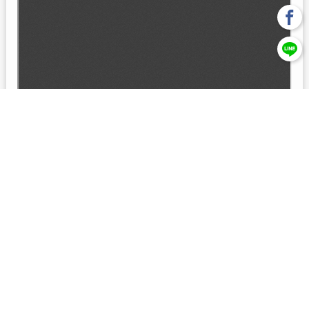
回上一頁
【元大投信獨立經營管理】本基金經金管會核准或同意生效，惟
不表示絕無風險。本公司以往之經理績效， 不保證本基金之最低