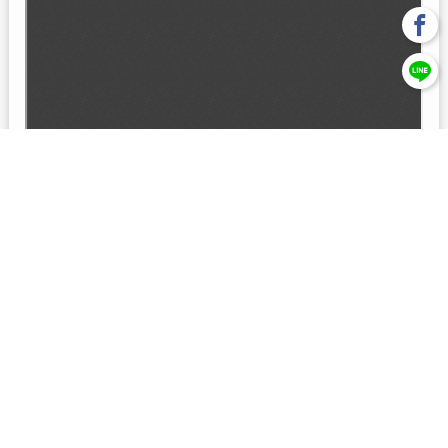
回上一頁
【元大投信獨立經營管理】本基金經金管會核准或同意生效，惟
不表示絕無風險。本公司以往之經理績效， 不保證本基金之最低