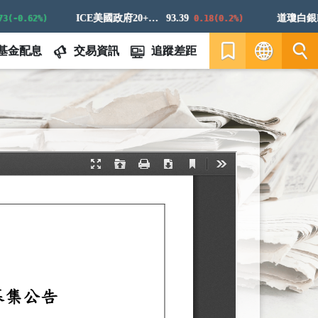
ICE美國政府20+年期債券指數
93.39
道瓊白銀ER
-0.62%)
0.18(0.2%)
基金配息
交易資訊
追蹤差距
繁
EN