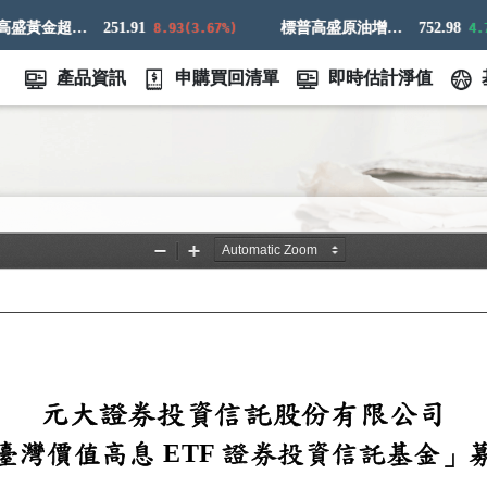
標普高盛黃金超額回報指數
251.91
標普高盛原油增強超額回報指數
752.98
8.93(3.67%)
4.73(
產品資訊
申購買回清單
即時估計淨值