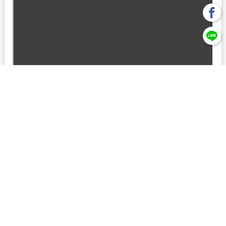
回上一頁
【元大投信獨立經營管理】本基金經金管會核准或同意生效，惟
不表示絕無風險。本公司以往之經理績效， 不保證本基金之最低