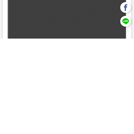
回上一頁
【元大投信獨立經營管理】本基金經金管會核准或同意生效，惟
不表示絕無風險。本公司以往之經理績效， 不保證本基金之最低