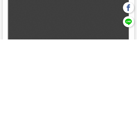
回上一頁
【元大投信獨立經營管理】本基金經金管會核准或同意生效，惟
不表示絕無風險。本公司以往之經理績效， 不保證本基金之最低