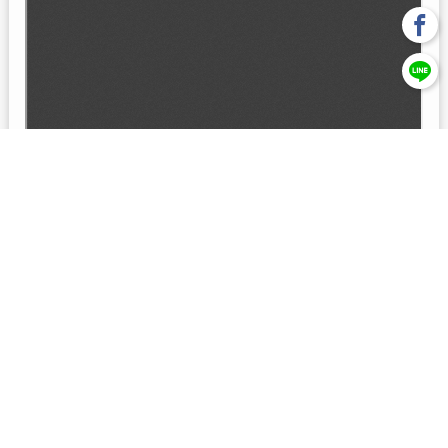
回上一頁
【元大投信獨立經營管理】本基金經金管會核准或同意生效，惟
不表示絕無風險。本公司以往之經理績效， 不保證本基金之最低