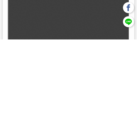
回上一頁
【元大投信獨立經營管理】本基金經金管會核准或同意生效，惟
不表示絕無風險。本公司以往之經理績效， 不保證本基金之最低