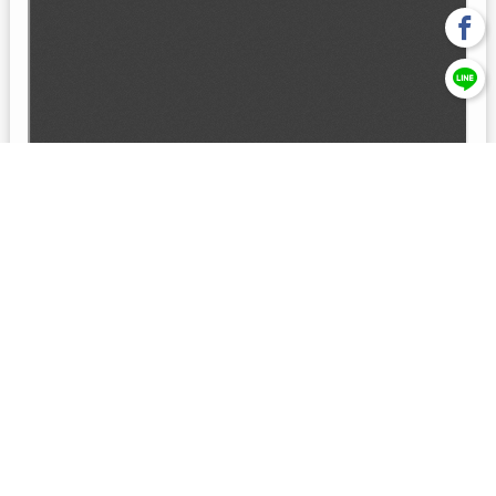
回上一頁
【元大投信獨立經營管理】本基金經金管會核准或同意生效，惟
不表示絕無風險。本公司以往之經理績效， 不保證本基金之最低