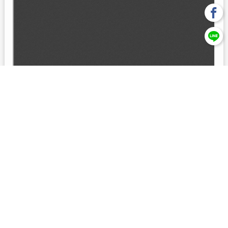
回上一頁
【元大投信獨立經營管理】本基金經金管會核准或同意生效，惟
不表示絕無風險。本公司以往之經理績效， 不保證本基金之最低