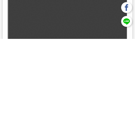
回上一頁
【元大投信獨立經營管理】本基金經金管會核准或同意生效，惟
不表示絕無風險。本公司以往之經理績效， 不保證本基金之最低