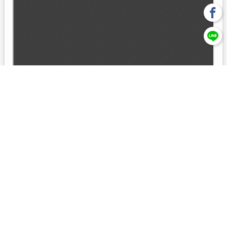
回上一頁
【元大投信獨立經營管理】本基金經金管會核准或同意生效，惟
不表示絕無風險。本公司以往之經理績效， 不保證本基金之最低