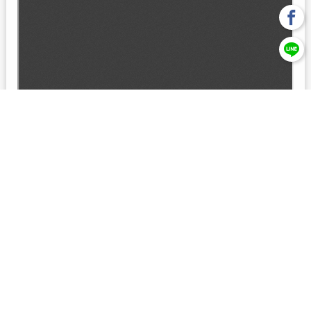
回上一頁
【元大投信獨立經營管理】本基金經金管會核准或同意生效，惟
不表示絕無風險。本公司以往之經理績效， 不保證本基金之最低