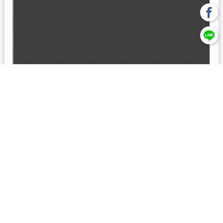
回上一頁
【元大投信獨立經營管理】本基金經金管會核准或同意生效，惟
不表示絕無風險。本公司以往之經理績效， 不保證本基金之最低