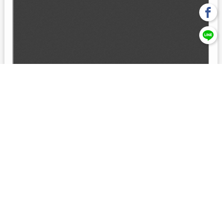
回上一頁
【元大投信獨立經營管理】本基金經金管會核准或同意生效，惟
不表示絕無風險。本公司以往之經理績效， 不保證本基金之最低