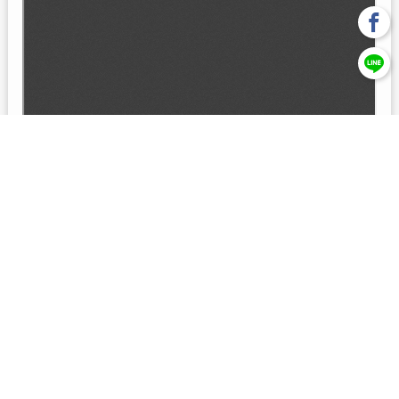
回上一頁
【元大投信獨立經營管理】本基金經金管會核准或同意生效，惟
不表示絕無風險。本公司以往之經理績效， 不保證本基金之最低