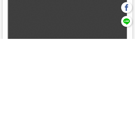
回上一頁
【元大投信獨立經營管理】本基金經金管會核准或同意生效，惟
不表示絕無風險。本公司以往之經理績效， 不保證本基金之最低