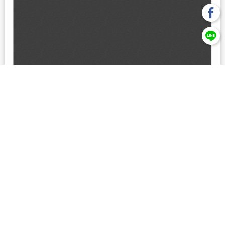
回上一頁
【元大投信獨立經營管理】本基金經金管會核准或同意生效，惟
不表示絕無風險。本公司以往之經理績效， 不保證本基金之最低