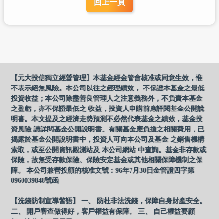
回上一頁
【元大投信獨立經營管理】本基金經金管會核准或同意生效，惟
不表示絕無風險。本公司以往之經理績效， 不保證本基金之最低
投資收益；本公司除盡善良管理人之注意義務外，不負責本基金
之盈虧，亦不保證最低之 收益，投資人申購前應詳閱基金公開說
明書。本文提及之經濟走勢預測不必然代表基金之績效，基金投
資風險 請詳閱基金公開說明書。有關基金應負擔之相關費用，已
揭露於基金公開說明書中，投資人可向本公司及基金 之銷售機構
索取，或至公開資訊觀測站及 本公司網站 中查詢。基金非存款或
保險，故無受存款保險、保險安定基金或其他相關保障機制之保
障。 本公司兼營投顧的核准文號：96年7月30日金管證四字第
0960039848號函
【洗錢防制宣導警語】 一、 防杜非法洗錢，保障自身財產安全。
二、 開戶審查做得好，客戶權益有保障。 三、 自己權益要顧