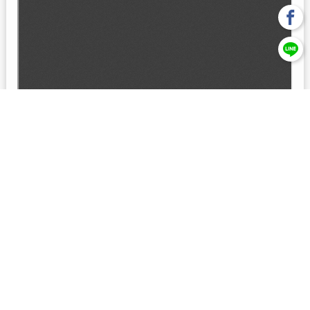
回上一頁
【元大投信獨立經營管理】本基金經金管會核准或同意生效，惟
不表示絕無風險。本公司以往之經理績效， 不保證本基金之最低