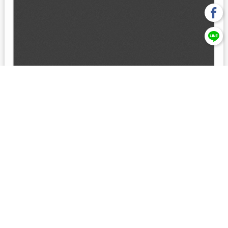
回上一頁
【元大投信獨立經營管理】本基金經金管會核准或同意生效，惟
不表示絕無風險。本公司以往之經理績效， 不保證本基金之最低