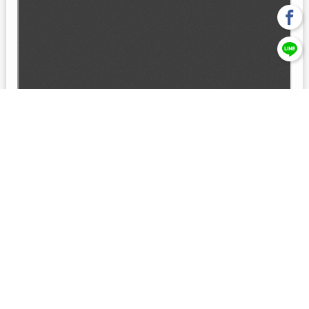
回上一頁
【元大投信獨立經營管理】本基金經金管會核准或同意生效，惟
不表示絕無風險。本公司以往之經理績效， 不保證本基金之最低