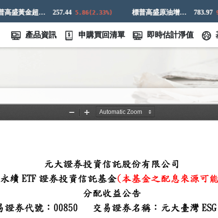
標普高盛黃金超額回報指數
257.44
標普高盛原油增強超額回報指數
783.97
5.86(2.33%)
9.8
產品資訊
申購買回清單
即時估計淨值