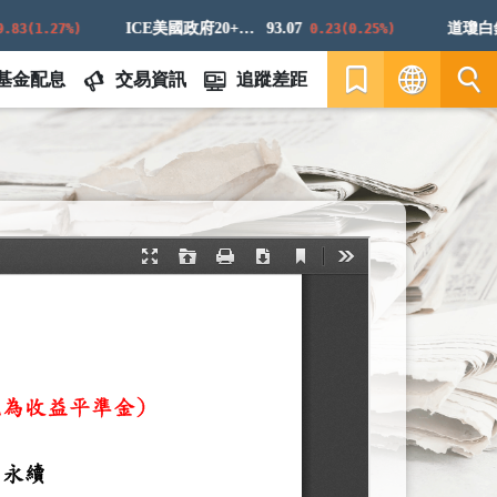
ICE美國政府20+年期債券指數
93.07
道瓊白銀E
3(1.27%)
0.23(0.25%)
基金配息
交易資訊
追蹤差距
繁
EN