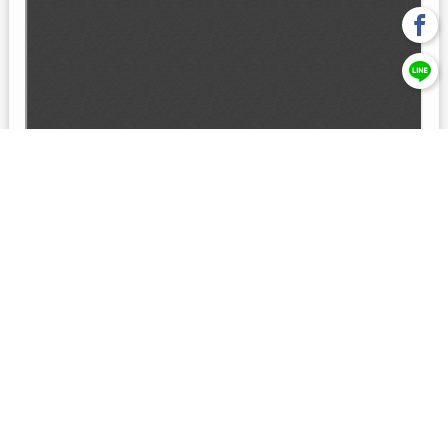
回上一頁
【元大投信獨立經營管理】本基金經金管會核准或同意生效，惟
不表示絕無風險。本公司以往之經理績效， 不保證本基金之最低