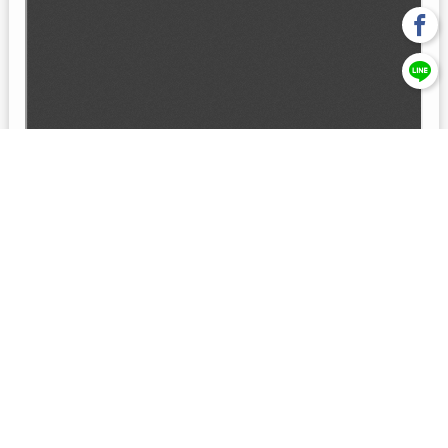
回上一頁
【元大投信獨立經營管理】本基金經金管會核准或同意生效，惟
不表示絕無風險。本公司以往之經理績效， 不保證本基金之最低