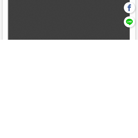
回上一頁
【元大投信獨立經營管理】本基金經金管會核准或同意生效，惟
不表示絕無風險。本公司以往之經理績效， 不保證本基金之最低