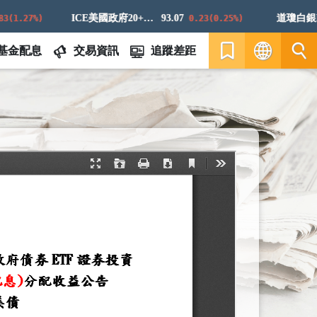
ICE美國政府20+年期債券指數
93.07
道瓊白銀ER
1.27%)
0.23(0.25%)
基金配息
交易資訊
追蹤差距
繁
EN