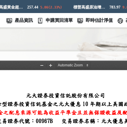
標普高盛黃金超額回報指數
257.44
標普高盛原油增強超額回報指數
783.97
5.86(2.33%)
9.83(
產品資訊
申購買回清單
即時估計淨值