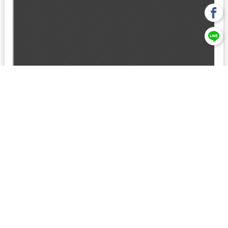
回上一頁
【元大投信獨立經營管理】本基金經金管會核准或同意生效，惟
不表示絕無風險。本公司以往之經理績效， 不保證本基金之最低