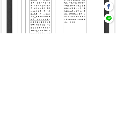
回上一頁
【元大投信獨立經營管理】本基金經金管會核准或同意生效，惟
不表示絕無風險。本公司以往之經理績效， 不保證本基金之最低