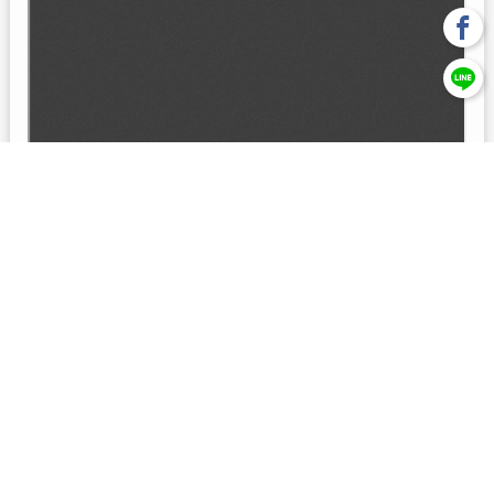
回上一頁
【元大投信獨立經營管理】本基金經金管會核准或同意生效，惟
不表示絕無風險。本公司以往之經理績效， 不保證本基金之最低