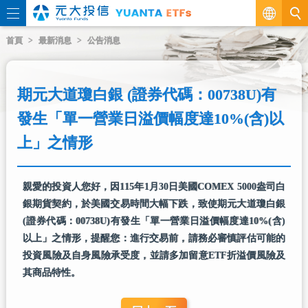
繁
首頁
最新消息
公告消息
EN
期元大道瓊白銀 (證券代碼：00738U)有
發生「單一營業日溢價幅度達10%(含)以
上」之情形
親愛的投資人您好，因115年1月30日美國COMEX 5000盎司白
銀期貨契約，於美國交易時間大幅下跌，致使期元大道瓊白銀
(證券代碼：00738U)有發生「單一營業日溢價幅度達10%(含)
以上」之情形，提醒您：進行交易前，請務必審慎評估可能的
投資風險及自身風險承受度，並請多加留意ETF折溢價風險及
其商品特性。