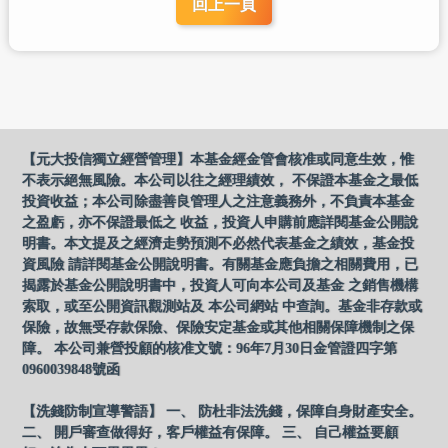
回上一頁
【元大投信獨立經營管理】本基金經金管會核准或同意生效，惟
不表示絕無風險。本公司以往之經理績效， 不保證本基金之最低
投資收益；本公司除盡善良管理人之注意義務外，不負責本基金
之盈虧，亦不保證最低之 收益，投資人申購前應詳閱基金公開說
明書。本文提及之經濟走勢預測不必然代表基金之績效，基金投
資風險 請詳閱基金公開說明書。有關基金應負擔之相關費用，已
揭露於基金公開說明書中，投資人可向本公司及基金 之銷售機構
索取，或至公開資訊觀測站及 本公司網站 中查詢。基金非存款或
保險，故無受存款保險、保險安定基金或其他相關保障機制之保
障。 本公司兼營投顧的核准文號：96年7月30日金管證四字第
0960039848號函
【洗錢防制宣導警語】 一、 防杜非法洗錢，保障自身財產安全。
二、 開戶審查做得好，客戶權益有保障。 三、 自己權益要顧