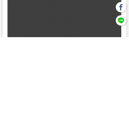
回上一頁
【元大投信獨立經營管理】本基金經金管會核准或同意生效，惟
不表示絕無風險。本公司以往之經理績效， 不保證本基金之最低