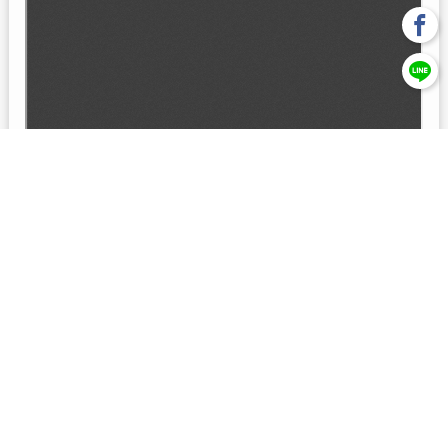
回上一頁
【元大投信獨立經營管理】本基金經金管會核准或同意生效，惟
不表示絕無風險。本公司以往之經理績效， 不保證本基金之最低