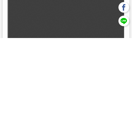
回上一頁
【元大投信獨立經營管理】本基金經金管會核准或同意生效，惟
不表示絕無風險。本公司以往之經理績效， 不保證本基金之最低