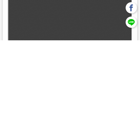
回上一頁
【元大投信獨立經營管理】本基金經金管會核准或同意生效，惟
不表示絕無風險。本公司以往之經理績效， 不保證本基金之最低