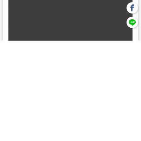
回上一頁
【元大投信獨立經營管理】本基金經金管會核准或同意生效，惟
不表示絕無風險。本公司以往之經理績效， 不保證本基金之最低