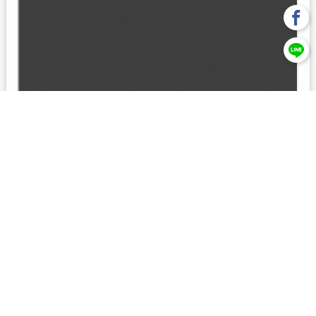
回上一頁
【元大投信獨立經營管理】本基金經金管會核准或同意生效，惟
不表示絕無風險。本公司以往之經理績效， 不保證本基金之最低