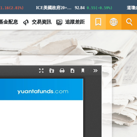
ICE美國政府20+年期債券指數
92.84
道瓊白銀
6(2.81%)
0.55(-0.59%)
基金配息
交易資訊
追蹤差距
繁
EN