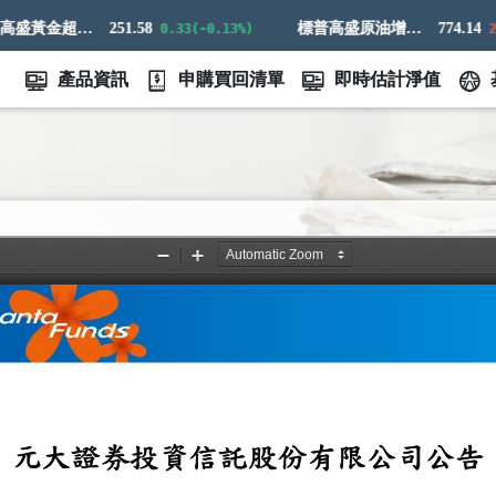
標普高盛黃金超額回報指數
251.58
標普高盛原油增強超額回報指數
774.14
0.33(-0.13%)
21.1
產品資訊
申購買回清單
即時估計淨值