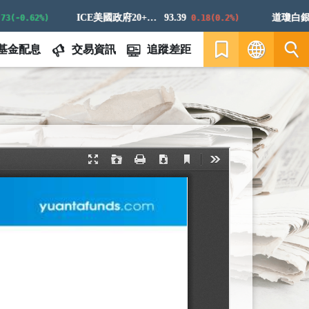
ICE美國政府20+年期債券指數
93.39
道瓊白銀E
-0.62%)
0.18(0.2%)
基金配息
交易資訊
追蹤差距
繁
EN