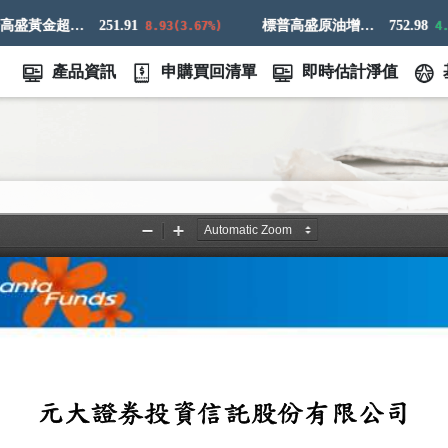
標普高盛黃金超額回報指數
251.91
標普高盛原油增強超額回報指數
752.98
8.93(3.67%)
4.73(
產品資訊
申購買回清單
即時估計淨值