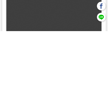
回上一頁
【元大投信獨立經營管理】本基金經金管會核准或同意生效，惟
不表示絕無風險。本公司以往之經理績效， 不保證本基金之最低