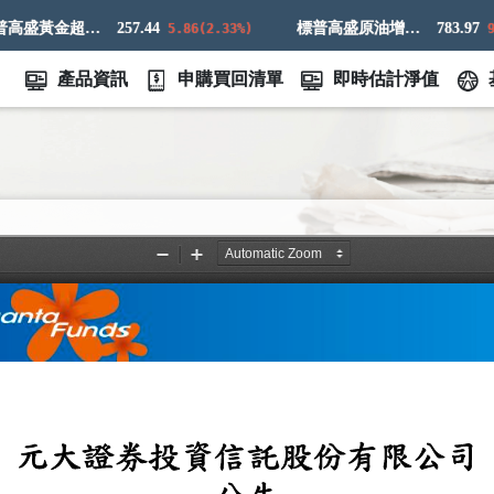
標普高盛黃金超額回報指數
257.44
標普高盛原油增強超額回報指數
783.97
5.86(2.33%)
9.83
產品資訊
申購買回清單
即時估計淨值