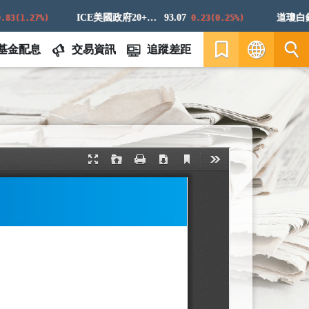
ICE美國政府20+年期債券指數
93.07
道瓊白銀E
(1.27%)
0.23(0.25%)
基金配息
交易資訊
追蹤差距
繁
EN