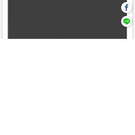
回上一頁
【元大投信獨立經營管理】本基金經金管會核准或同意生效，惟
不表示絕無風險。本公司以往之經理績效， 不保證本基金之最低