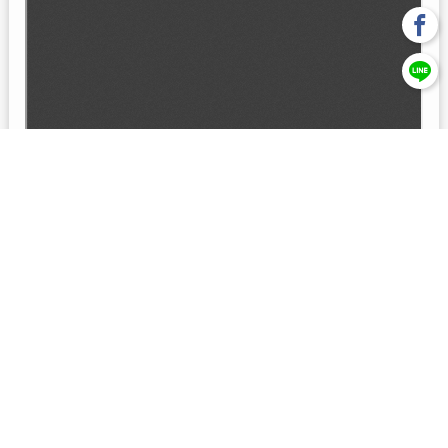
回上一頁
【元大投信獨立經營管理】本基金經金管會核准或同意生效，惟
不表示絕無風險。本公司以往之經理績效， 不保證本基金之最低