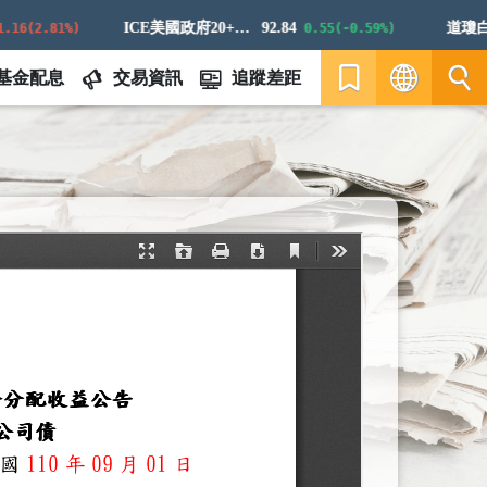
ICE美國政府20+年期債券指數
92.84
道瓊白銀
6(2.81%)
0.55(-0.59%)
基金配息
交易資訊
追蹤差距
繁
EN