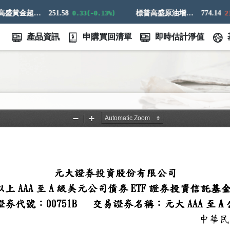
標普高盛黃金超額回報指數
251.58
標普高盛原油增強超額回報指數
774.14
0.33(-0.13%)
21.1
產品資訊
申購買回清單
即時估計淨值