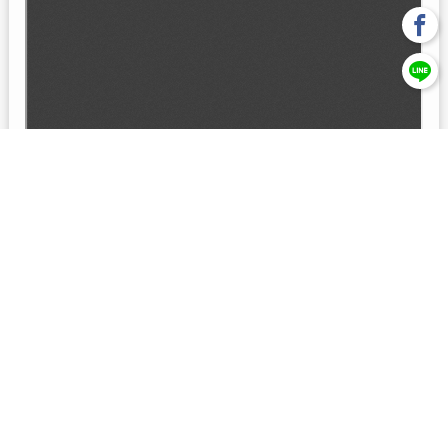
回上一頁
【元大投信獨立經營管理】本基金經金管會核准或同意生效，惟
不表示絕無風險。本公司以往之經理績效， 不保證本基金之最低