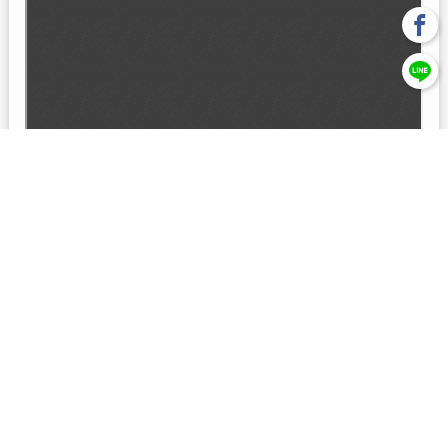
回上一頁
【元大投信獨立經營管理】本基金經金管會核准或同意生效，惟
不表示絕無風險。本公司以往之經理績效， 不保證本基金之最低